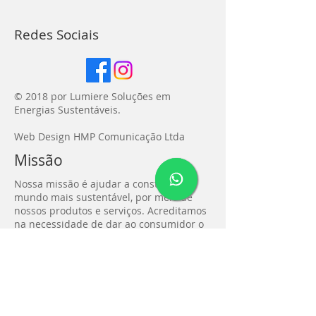
Redes Sociais
© 2018 por Lumiere Soluções em
Energias Sustentáveis.
Web Design HMP Comunicação Ltda
Missão
Nossa missão é ajudar a construir um
mundo mais sustentável, por meio de
nossos produtos e serviços. Acreditamos
na necessidade de dar ao consumidor o
poder de gerar sua própria energia
elétrica através de fontes limpas e
renováveis de forma sustentável e
econômica, tendo a luz do Sol como
principal fonte de energia.
Visão