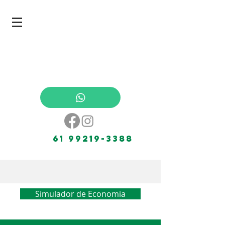
energia solar painel solar paineis solares
energia fotovoltaica bombeamento solar
brasilia
61 99219-3388
Simulador de Economia