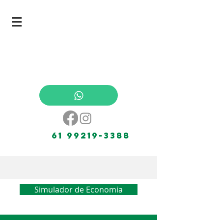
energia solar painel solar paineis solares
energia fotovoltaica bombeamento solar
brasilia
61 99219-3388
Simulador de Economia